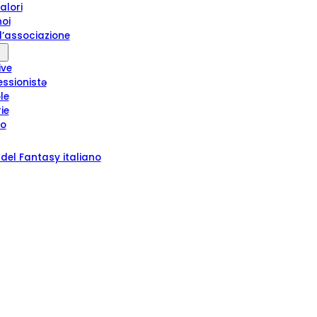
alori
noi
l’associazione
ive
essionistə
le
rie
ro
del Fantasy italiano