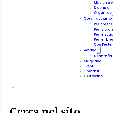
Mission e v
Dicono di 
Organi del
Cosa facciamo
Per chi scr
Per lə prof
Per le scuo
Per le libre
Con l’este
Vetrina
Geografia 
Magazine
Eventi
Contatti
Italiano
Cerca nel sito