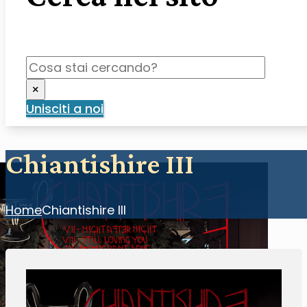
Cerca
×
Unisciti a noi
Chiantishire III
Home
Chiantishire III