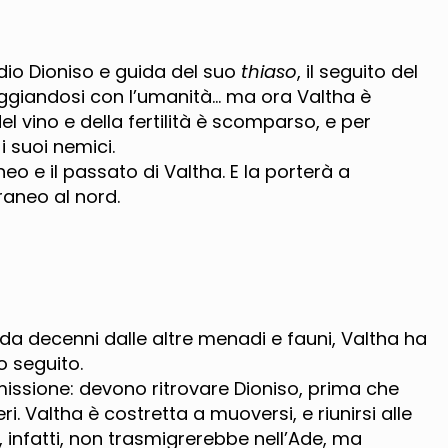
io Dioniso e guida del suo
thiaso
, il seguito del
treggiandosi con l’umanità… ma ora Valtha è
el vino e della fertilità è scomparso, e per
 suoi nemici.
o e il passato di Valtha. E la porterà a
rraneo al nord.
da decenni dalle altre menadi e fauni, Valtha ha
o seguito.
a missione: devono ritrovare Dioniso, prima che
ri. Valtha è costretta a muoversi, e riunirsi alle
infatti, non trasmigrerebbe nell’Ade, ma