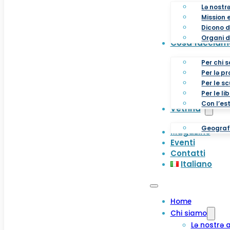
Lə nostr
Mission e
Dicono d
Organi d
Cosa facciam
Per chi s
Per lə p
Per le s
Per le li
Con l’es
Vetrina
Geografi
Magazine
Eventi
Contatti
Italiano
Home
Chi siamo
Lə nostrə 