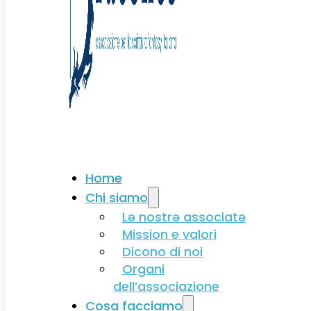
Associati
Home
Chi siamo
Lə nostrə associatə
Mission e valori
Dicono di noi
Organi
dell’associazione
Cosa facciamo