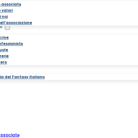
ə associatə
 valori
i noi
ell’associazione
o
crive
rofessionistə
cuole
brerie
tero
a del Fantasy italiano
associatə