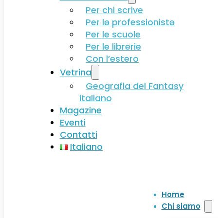
Per chi scrive
Per lə professionistə
Per le scuole
Per le librerie
Con l’estero
Vetrina
Geografia del Fantasy
italiano
Magazine
Eventi
Contatti
Italiano
Home
Chi siamo