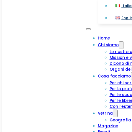
Itali
Engli
Home
Chi siamo
Lə nostrə 
Mission e v
Dicono di 
Organi del
Cosa facciamo
Per chi scr
Per lə prof
Per le scuo
Per le libre
Con l’este
Vetrina
Geografia 
Magazine
Eventi