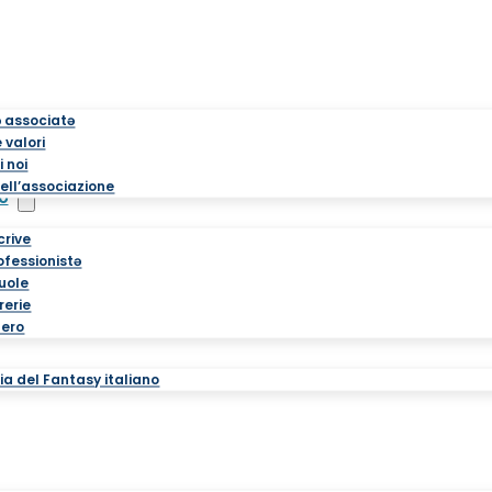
ə associatə
 valori
i noi
ell’associazione
o
crive
rofessionistə
cuole
brerie
tero
a del Fantasy italiano