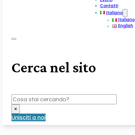
Contatti
Italiano
Italiano
English
Cerca nel sito
Cerca
×
Unisciti a noi