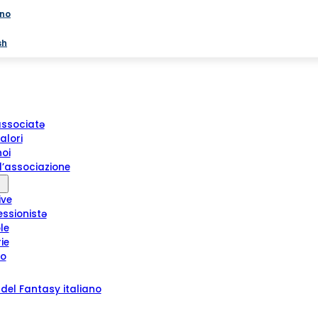
ano
sh
associatə
alori
noi
l’associazione
ive
essionistə
le
rie
ro
del Fantasy italiano