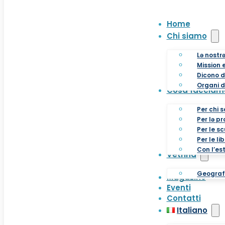
Home
Chi siamo
Lə nostr
Mission e
Dicono d
Organi d
Cosa facciam
Per chi s
Per lə p
Per le s
Per le li
Con l’es
Vetrina
Geografi
Magazine
Eventi
Contatti
Italiano