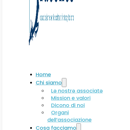
Associati
Home
Chi siamo
Lə nostrə associatə
Mission e valori
Dicono di noi
Organi
dell’associazione
Cosa facciamo