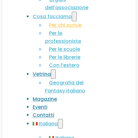
dell’associazione
Cosa facciamo
Per chi scrive
Per lə
professionistə
Per le scuole
Per le librerie
Con l’estero
Vetrina
Geografia del
Fantasy italiano
Magazine
Eventi
Contatti
Italiano
Italiano