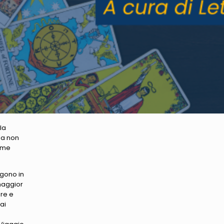
la
ma non
come
ngono in
a maggior
are e
ai