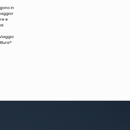
ngono in
a maggior
are e
ai
Viaggio
ittura?