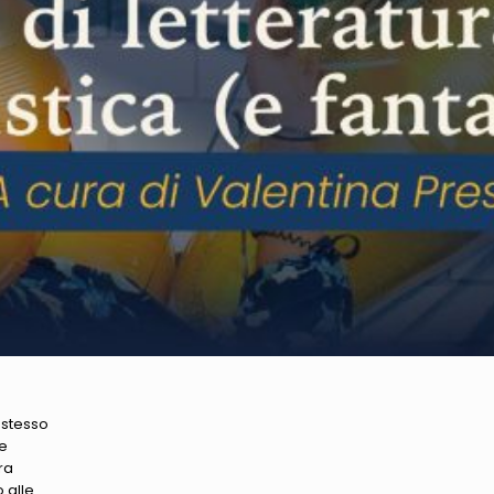
 stesso
le
ra
 alle