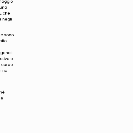
onaggio
 una
 E che
e negli
gie sono
olto
ngono i
ativa e
l corpo
n ne
 né
 e