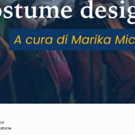
ui
storie