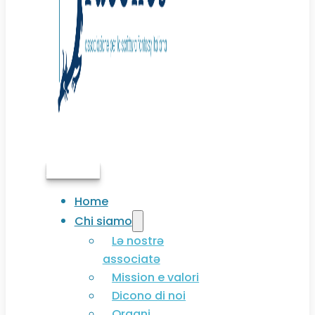
Associati
Home
Chi siamo
Lə nostrə
associatə
Mission e valori
Dicono di noi
Organi