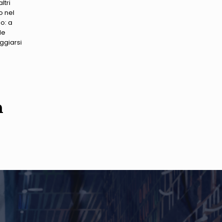
ltri
o nel
lo: a
le
ggiarsi
n