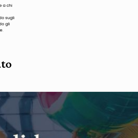
e a chi
a
do sugli
o gli
e.
ato