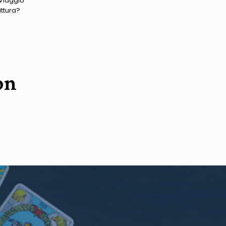
Viaggio
ittura?
on