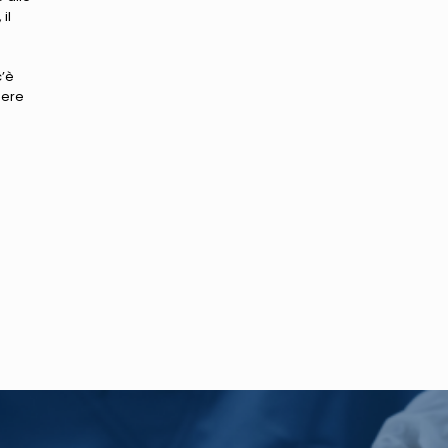
il
c’è
sere