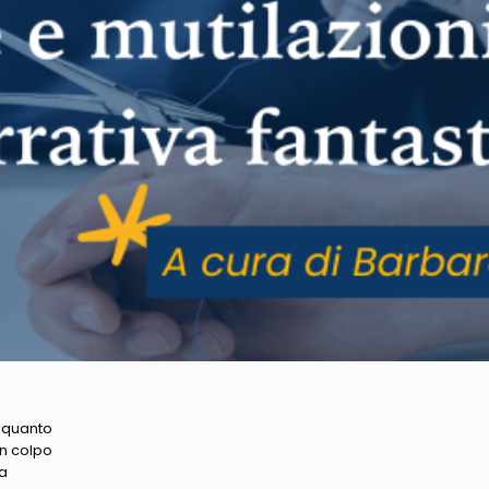
: quanto
n colpo
za