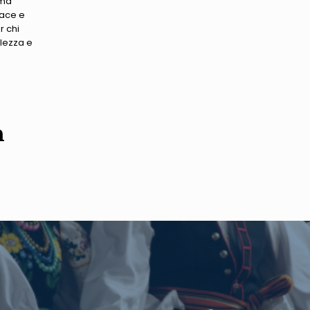
 ma
cace e
r chi
lezza e
n