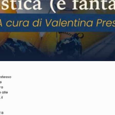
 stesso
le
ra
 alle
il
c’è