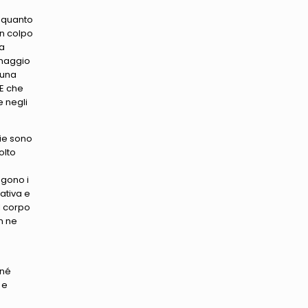
: quanto
n colpo
za
onaggio
 una
 E che
e negli
gie sono
olto
ngono i
ativa e
l corpo
n ne
 né
 e