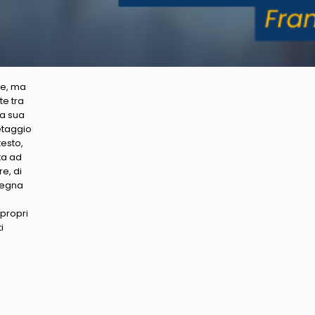
te, ma
te tra
La sua
etaggio
testo,
ta ad
re, di
 regna
propri
i