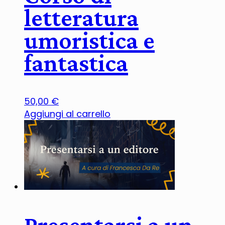
letteratura
umoristica e
fantastica
50,00
€
Aggiungi al carrello
Presentarsi a un