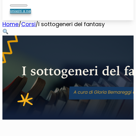
Unisciti a noi
Home
/
Corsi
/
I sottogeneri del fantasy