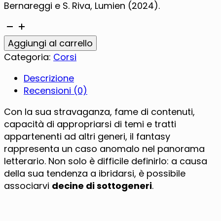
Bernareggi e S. Riva, Lumien (2024).
I
sottogeneri
Alternative:
Aggiungi al carrello
del
Categoria:
Corsi
fantasy
quantità
Descrizione
Recensioni (0)
Con la sua stravaganza, fame di contenuti,
capacità di appropriarsi di temi e tratti
appartenenti ad altri generi, il fantasy
rappresenta un caso anomalo nel panorama
letterario. Non solo è difficile definirlo: a causa
della sua tendenza a ibridarsi, è possibile
associarvi
decine di sottogeneri
.