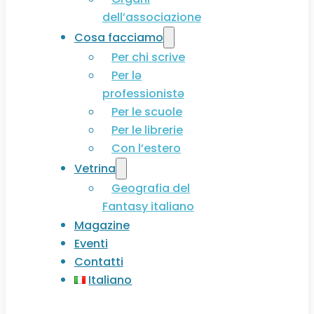
dell’associazione
Cosa facciamo
Per chi scrive
Per lə
professionistə
Per le scuole
Per le librerie
Con l’estero
Vetrina
Geografia del
Fantasy italiano
Magazine
Eventi
Contatti
Italiano