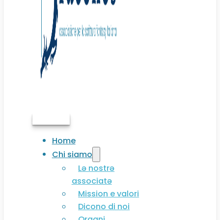
Associati
Home
Chi siamo
Lə nostrə
associatə
Mission e valori
Dicono di noi
Organi