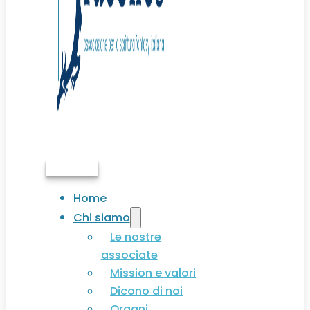
Associati
Home
Chi siamo
Lə nostrə
associatə
Mission e valori
Dicono di noi
Organi