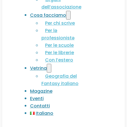
dell’associazione
Cosa facciamo
Per chi scrive
Per lə
professionistə
Per le scuole
Per le librerie
Con l’estero
Vetrina
Geografia del
Fantasy italiano
Magazine
Eventi
Contatti
Italiano