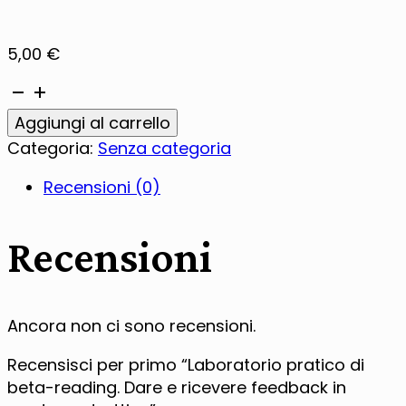
5,00
€
Laboratorio
pratico
Alternative:
Aggiungi al carrello
di
Categoria:
Senza categoria
beta-
reading.
Recensioni (0)
Dare
e
Recensioni
ricevere
feedback
in
modo
Ancora non ci sono recensioni.
costruttivo
quantità
Recensisci per primo “Laboratorio pratico di
beta-reading. Dare e ricevere feedback in