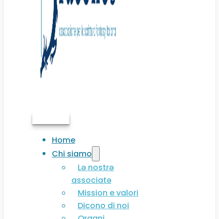
Associati
Home
Chi siamo
Lə nostrə
associatə
Mission e valori
Dicono di noi
Organi