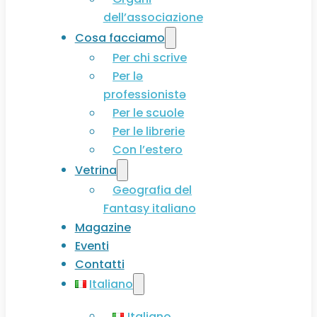
dell’associazione
Cosa facciamo
Per chi scrive
Per lə
professionistə
Per le scuole
Per le librerie
Con l’estero
Vetrina
Geografia del
Fantasy italiano
Magazine
Eventi
Contatti
Italiano
Italiano