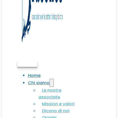
Associati
Home
Chi siamo
Lə nostrə
associatə
Mission e valori
Dicono di noi
Organi