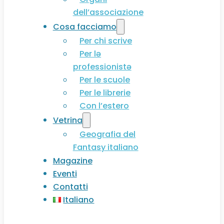
dell’associazione
Cosa facciamo
Per chi scrive
Per lə
professionistə
Per le scuole
Per le librerie
Con l’estero
Vetrina
Geografia del
Fantasy italiano
Magazine
Eventi
Contatti
Italiano