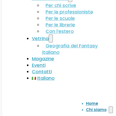
Per chi scrive
Per lə professionistə
Per le scuole
Per le librerie
Con l’estero
Vetrina
Geografia del Fantasy
italiano
Magazine
Eventi
Contatti
Italiano
Home
Chi siamo