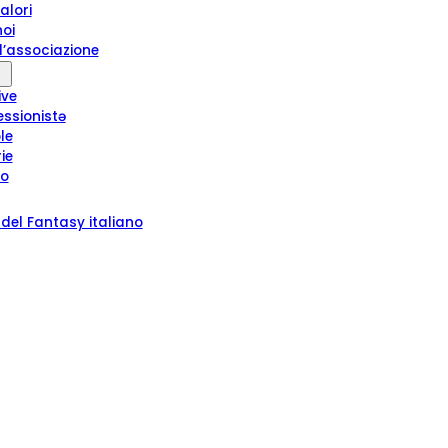
alori
noi
l’associazione
ive
essionistə
le
rie
ro
del Fantasy italiano