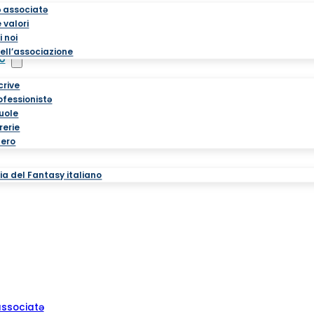
ə associatə
 valori
i noi
ell’associazione
o
crive
rofessionistə
cuole
brerie
tero
a del Fantasy italiano
associatə