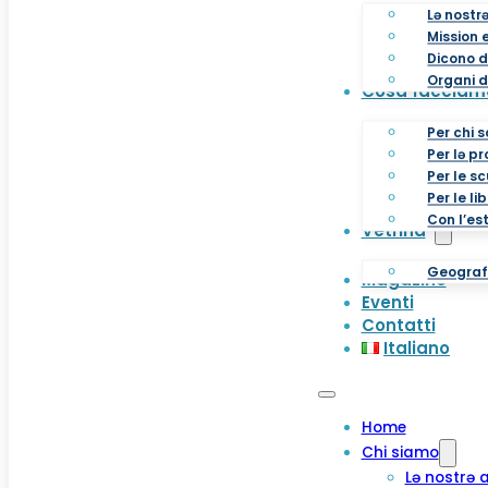
Lə nostr
Mission e
Dicono d
Organi d
Cosa facciam
Per chi s
Per lə p
Per le s
Per le li
Con l’es
Vetrina
Geografi
Magazine
Eventi
Contatti
Italiano
Home
Chi siamo
Lə nostrə 