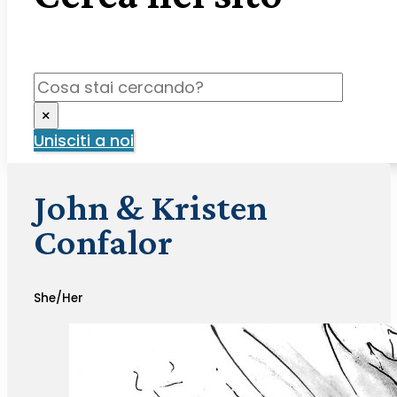
Cerca
×
Unisciti a noi
John & Kristen
Confalor
She/Her