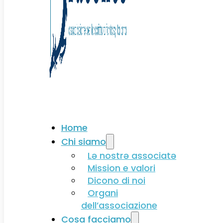
Associati
Home
Chi siamo
Lə nostrə associatə
Mission e valori
Dicono di noi
Organi
dell’associazione
Cosa facciamo