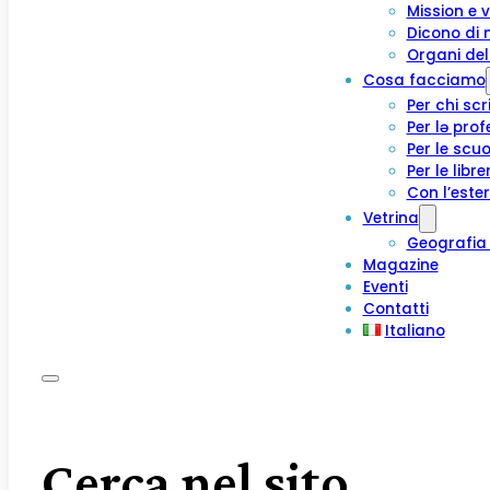
Mission e v
Dicono di 
Organi del
Cosa facciamo
Per chi scr
Per lə prof
Per le scuo
Per le libre
Con l’este
Vetrina
Geografia 
Magazine
Eventi
Contatti
Italiano
Cerca nel sito