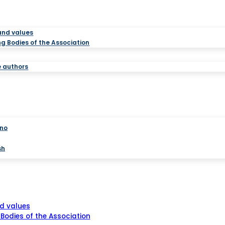
and values
g Bodies of the Association
e authors
ano
sh
d values
Bodies of the Association