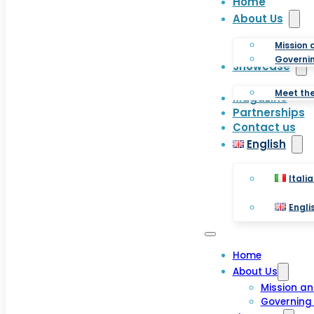
Home
About Us
Mission 
Governin
Showcase
Meet th
Magazine
Partnerships
Contact us
English
Itali
Engli
Home
About Us
Mission an
Governing 