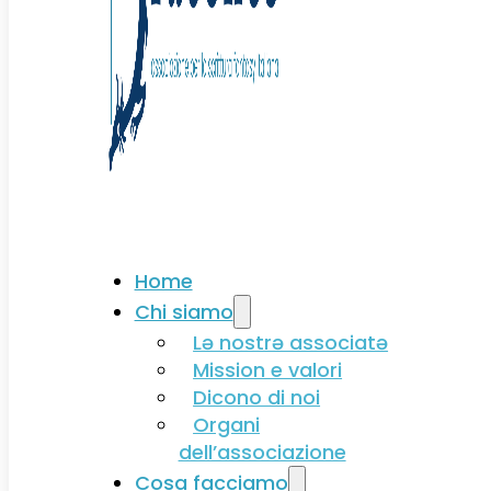
Associati
Home
Chi siamo
Lə nostrə associatə
Mission e valori
Dicono di noi
Organi
dell’associazione
Cosa facciamo