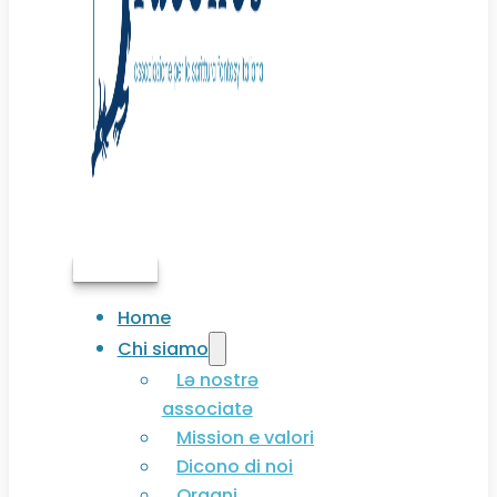
Associati
Home
Chi siamo
Lə nostrə
associatə
Mission e valori
Dicono di noi
Organi