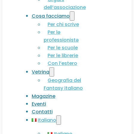
dell’associazione
Cosa facciamo
Per chi scrive
Per lə
professionistə
Per le scuole
Per le librerie
Con l’estero
Vetrina
Geografia del
Fantasy italiano
Magazine
Eventi
Contatti
Italiano
Italiano