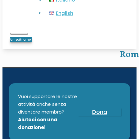
English
Unisciti a noi
Roma
Vuoi supportare le nostre
attività anche senza
Dona
diventare membro?
Aiutaci con una
donazione!