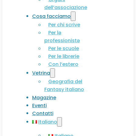
dell’associazione
Cosa facciamo
Per chi scrive
Per lə
professionistə
Per le scuole
Per le librerie
Con l’estero
Vetrina
Geografia del
Fantasy italiano
Magazine
Eventi
Contatti
Italiano
Italiano