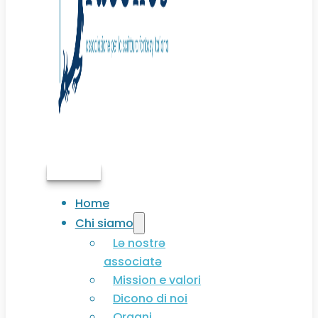
Associati
Home
Chi siamo
Lə nostrə
associatə
Mission e valori
Dicono di noi
Organi