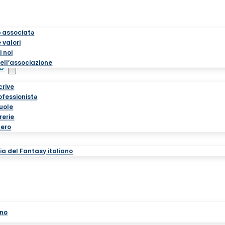
ə associatə
 valori
i noi
ell’associazione
o
crive
rofessionistə
cuole
brerie
tero
a del Fantasy italiano
ano