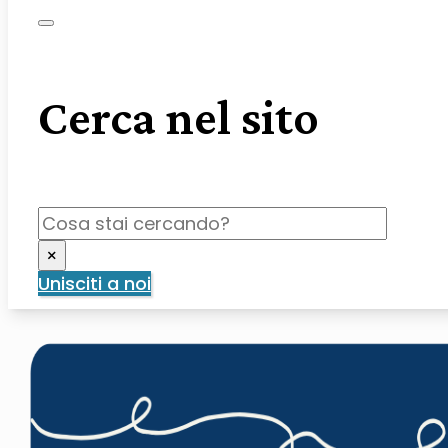
Cerca nel sito
CERCA
×
Unisciti a noi