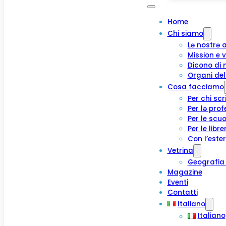
Home
Chi siamo
Lə nostrə 
Mission e v
Dicono di 
Organi del
Cosa facciamo
Per chi scr
Per lə prof
Per le scuo
Per le libre
Con l’este
Vetrina
Geografia 
Magazine
Eventi
Contatti
Italiano
Italiano