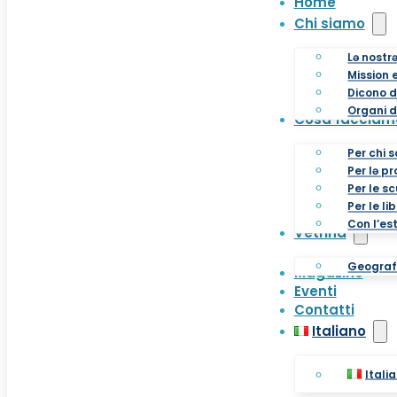
Home
Chi siamo
Lə nostr
Mission e
Dicono d
Organi d
Cosa facciam
Per chi s
Per lə p
Per le s
Per le li
Con l’es
Vetrina
Geografi
Magazine
Eventi
Contatti
Italiano
Itali