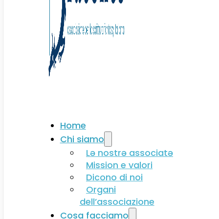
Associati
Home
Chi siamo
Lə nostrə associatə
Mission e valori
Dicono di noi
Organi
dell’associazione
Cosa facciamo