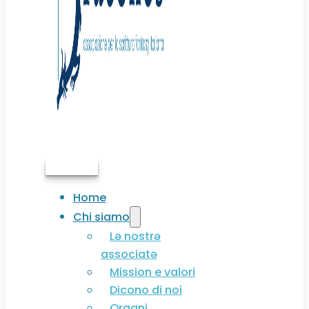
Associati
Home
Chi siamo
Lə nostrə
associatə
Mission e valori
Dicono di noi
Organi