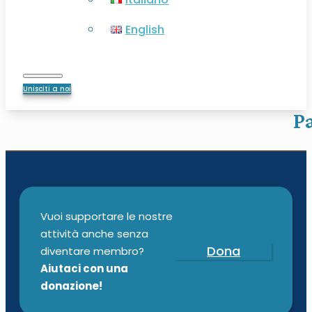
English
Unisciti a noi
P
Vuoi supportare le nostre
attività anche senza
Dona
diventare membro?
Aiutaci con una
donazione!