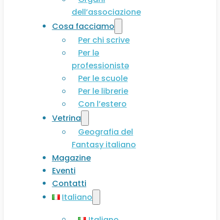
dell’associazione
Cosa facciamo
Per chi scrive
Per lə
professionistə
Per le scuole
Per le librerie
Con l’estero
Vetrina
Geografia del
Fantasy italiano
Magazine
Eventi
Contatti
Italiano
Italiano