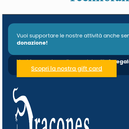
Vuoi supportare le nostre attività anche 
donazione!
Vuoi fare un dono diverso dal solito?
Regal
Scopri la nostra gift card