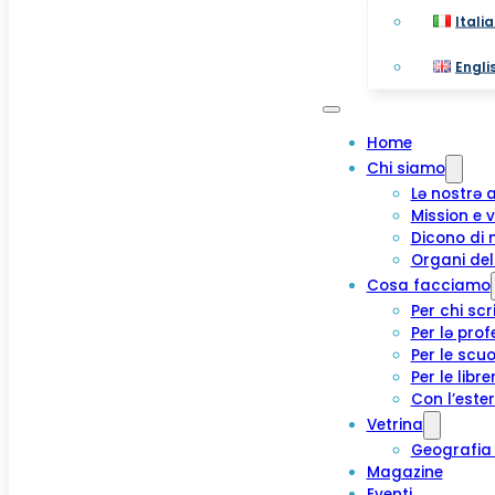
Itali
Engli
Home
Chi siamo
Lə nostrə 
Mission e v
Dicono di 
Organi del
Cosa facciamo
Per chi scr
Per lə prof
Per le scuo
Per le libre
Con l’este
Vetrina
Geografia 
Magazine
Eventi