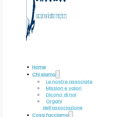
Associati
Home
Chi siamo
Lə nostrə associatə
Mission e valori
Dicono di noi
Organi
dell’associazione
Cosa facciamo