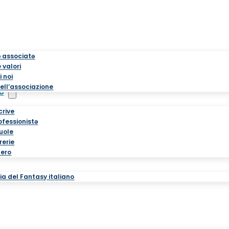
ə associatə
 valori
i noi
ell’associazione
o
crive
rofessionistə
cuole
brerie
tero
a del Fantasy italiano