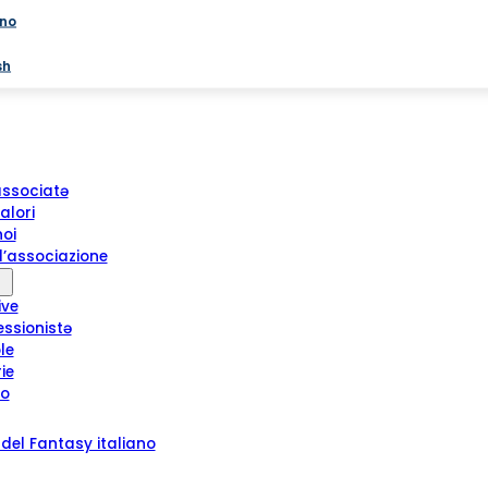
ano
sh
associatə
alori
noi
l’associazione
ive
essionistə
le
rie
ro
del Fantasy italiano