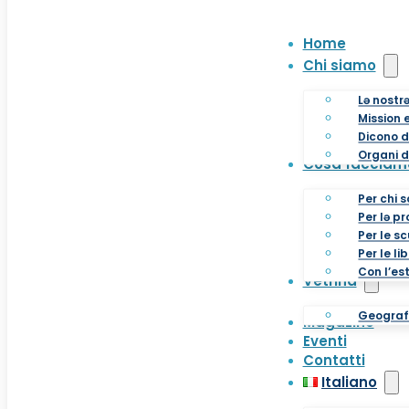
Home
Chi siamo
Lə nostr
Mission e
Dicono d
Organi d
Cosa facciam
Per chi s
Per lə p
Per le s
Per le li
Con l’es
Vetrina
Geografi
Magazine
Eventi
Contatti
Italiano