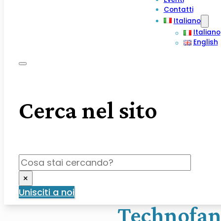
Contatti
Italiano
Italiano
English
Cerca nel sito
Cerca
×
Unisciti a noi
Technofant